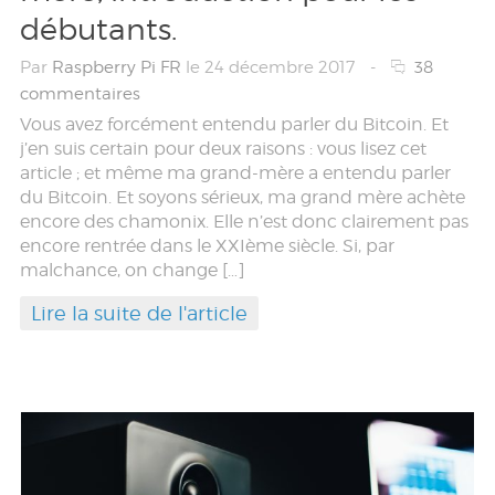
débutants.
Par
Raspberry Pi FR
le 24 décembre 2017
-
38
commentaires
Vous avez forcément entendu parler du Bitcoin. Et
j’en suis certain pour deux raisons : vous lisez cet
article ; et même ma grand-mère a entendu parler
du Bitcoin. Et soyons sérieux, ma grand mère achète
encore des chamonix. Elle n’est donc clairement pas
encore rentrée dans le XXIème siècle. Si, par
malchance, on change […]
Lire la suite de l'article