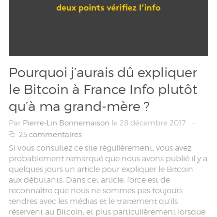
Pourquoi j’aurais dû expliquer
le Bitcoin à France Info plutôt
qu’à ma grand-mère ?
Par
Pierre-Lin Bonnemaison
le 28 décembre 2017
-
25 commentaires
Si vous consultez ce site régulièrement, vous avez
probablement remarqué que nous avons publié il y a
quelques jours un article pour expliquer le Bitcoin
aux débutants. Dans cet article, force est de
reconnaître que nous ne sommes pas toujours
tendres avec les médias et le traitement qu’ils
réservent au Bitcoin, et plus particulièrement lorsque