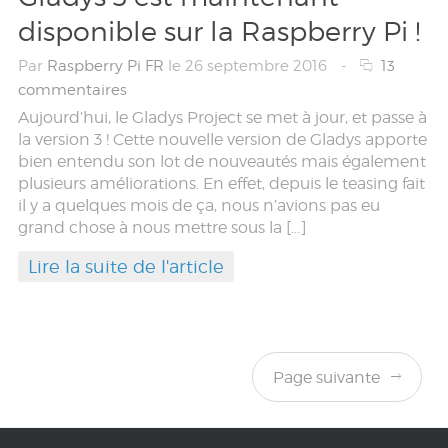
disponible sur la Raspberry Pi !
Par
Raspberry Pi FR
le 26 septembre 2016
-
13
commentaires
Aujourd’hui, le Gladys Project se met à jour, et passe à
la version 3 ! Cette nouvelle version de Gladys apporte
bien entendu son lot de nouveautés mais également
plusieurs améliorations. En effet, depuis le teasing fait
il y a quelques mois de ça, nous n’avions pas eu
grand chose à nous mettre sous la […]
Lire la suite de l'article
Page suivante