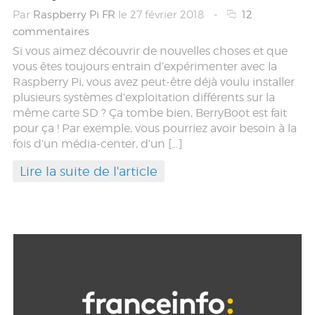
Par
Raspberry Pi FR
le 27 février 2018
-
12
commentaires
Si vous aimez découvrir de nouvelles choses et que
vous êtes toujours entrain d’expérimenter avec la
Raspberry Pi, vous avez peut-être déjà voulu installer
plusieurs systèmes d’exploitation différents sur la
même carte SD ? Ça tombe bien, BerryBoot est fait
pour ça ! Par exemple, vous pourriez avoir besoin à la
fois d’un média-center, d’un […]
Lire la suite de l'article