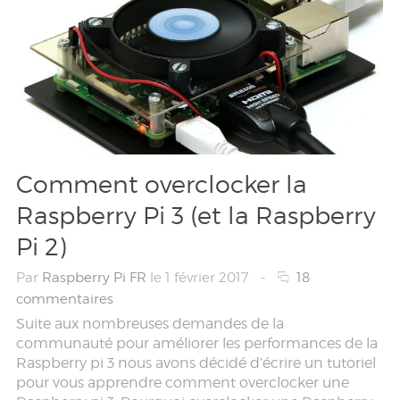
Comment overclocker la
Raspberry Pi 3 (et la Raspberry
Pi 2)
Par
Raspberry Pi FR
le 1 février 2017
-
18
commentaires
Suite aux nombreuses demandes de la
communauté pour améliorer les performances de la
Raspberry pi 3 nous avons décidé d’écrire un tutoriel
pour vous apprendre comment overclocker une