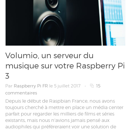
Volumio, un serveur du
musique sur votre Raspberry Pi
3
Par
Raspberry Pi FR
le 5 juillet 2017
-
15
commentaires
Depuis le début de Raspbian France, nous avons
toujours cherché à mettre en place un média center
parfait pour regarder les milliers de films et séries
existants, mais nous n’avions jamais pensé aux
audiophiles qui préféreraient voir une solution de