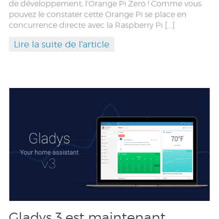
de développement, l’Orange Pi Zero ! Comme vous
pouvez le constater cette Orange Pi se place en
concurrence directe avec la Raspberry Pi […]
Lire la suite de l'article
Gladys 3 est maintenant