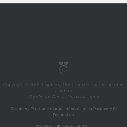
Copyright © 2016 Raspberry Pi FR - Textes soumis au droit
d'auteur
Conditions Générales d'Utilisation
Raspberry Pi est une marque déposée de la
Raspberry Pi
Foundation
GitHub
Twitter
RSS